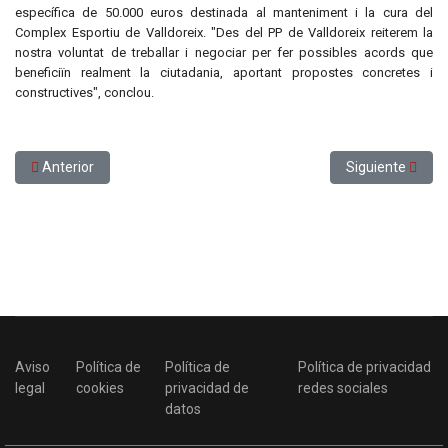
específica de 50.000 euros destinada al manteniment i la cura del
Complex Esportiu de Valldoreix. "Des del PP de Valldoreix reiterem la
nostra voluntat de treballar i negociar per fer possibles acords que
beneficiïn realment la ciutadania, aportant propostes concretes i
constructives", conclou.
Artículo anterior: Sant Cugat reforçarà l’atenció a la gent gran i a
Artículo siguien
Anterior
Siguiente
Aviso
Política de
Política de
Política de privacidad
legal
cookies
privacidad de
redes sociales
datos