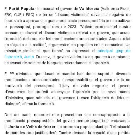
El
Partit Popular
ha acusat el govern de
Valldoreix
(Valldoreix Plural,
ERC, CUP i PSC) de fer un "discurs victimista" davant la negativa de
l'oposició a aprovar una gran modificació pressupostària per actualitzar
el pressupost, prorrogat des de 2023. "Volem expressar el nostre
cansament davant el discurs victimista reiterat del govern, que acusa
l’oposició de bloquejar les modificacions pressupostàries. Aquest relat
no s’ajusta a la realitat", argumenten els populars en un comunicat. Un
missatge similar al que també ha expressat el
principal grup de
l'oposició, Junts
. En canvi, el govern valldoreixenc, que està en minoria,
ha acusat de política de bloqueig reiteradament a l'oposició.
El PP reivindica que durant el mandat han donat suport a diverses
modificacions pressupostàries i responsabilitza el govern de la no
aprovació del pressupost. "Lluny de voler negociar, el govern
d’esquerres ha preferit assenyalar l’oposició per la seva manca
d’iniciativa, quan són ells qui governen i tenen l’obligació de liderar i
dialogar", afirma la formació.
Des del partit, recorden que presentaran una contraproposta a la
modificació pressupostària del govern perquè pugui tirar endavant a
la
Junta de Veïns de febrer
. La proposta popular planteja "l'eliminació
de partides poc justificades". També demana la creació d’una partida